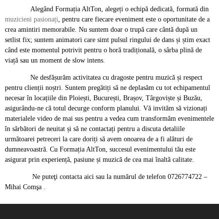
Alegând Formația AltTon, alegeți o echipă dedicată, formată din
muzicieni pasionați
, pentru care fiecare eveniment este o oportunitate de a
crea amintiri memorabile. Nu suntem doar o trupă care cântă după un
setlist fix; suntem animatori care simt pulsul ringului de dans și știm exact
când este momentul potrivit pentru o horă tradițională, o sârba plină de
viață sau un moment de slow intens.
Ne desfășurăm activitatea cu dragoste pentru muzică și respect
pentru clienții noștri. Suntem pregătiți să ne deplasăm cu tot echipamentul
necesar în locațiile din Ploiești, București, Brașov, Târgoviște și Buzău,
asigurându-ne că totul decurge conform planului. Vă invităm să vizionați
materialele video de mai sus pentru a vedea cum transformăm evenimentele
în sărbători de neuitat și să ne contactați pentru a discuta detaliile
următoarei petreceri la care doriți să avem onoarea de a fi alături de
dumneavoastră. Cu Formația AltTon, succesul evenimentului tău este
asigurat prin experiență, pasiune și muzică de cea mai înaltă calitate.
Ne puteţi contacta aici sau la numărul de telefon 0726774722 –
Mihai Comşa .