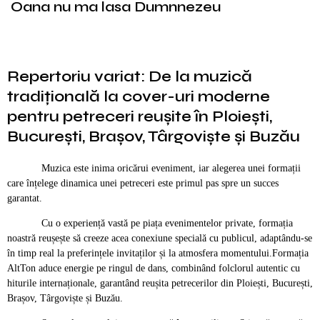
Oana nu ma lasa Dumnnezeu
Repertoriu variat: De la muzică
tradițională la cover-uri moderne
pentru petreceri reușite în Ploiești,
București, Brașov, Târgoviște și Buzău
Muzica este inima oricărui eveniment, iar alegerea unei formații
care înțelege dinamica unei petreceri este primul pas spre un succes
garantat.
Cu o experiență vastă pe piața evenimentelor private, formația
noastră reușește să creeze acea conexiune specială cu publicul, adaptându-se
în timp real la preferințele invitaților și la atmosfera momentului.Formația
AltTon aduce energie pe ringul de dans, combinând folclorul autentic cu
hiturile internaționale, garantând reușita petrecerilor din Ploiești, București,
Brașov, Târgoviște și Buzău.