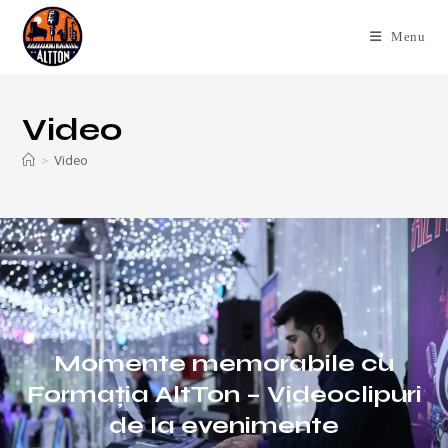
Menu
Video
>
Video
Momente memorabile cu
Formația AltTon – Videoclipuri
de la evenimente