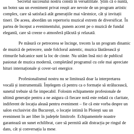
Secretul succesului nostru constă în versatilitate. Știm că o nuntă,
un botez sau un eveniment privat reușit are nevoie de un program artistic
complex, care să satisfacă atât generațiile mai vârstnice, cât și invitații
tineri. De aceea, abordăm un repertoriu muzical extrem de diversificat. În
partea de început a evenimentului, punem accent pe o muzică de fundal
elegantă, care să creeze o atmosferă plăcută și relaxată.
Pe măsură ce petrecerea se încinge, trecem la un program dinamic
de muzică de petrecere, unde folclorul autentic, muzica lăutărească și
ritmurile balcanice sunt la loc de cinste. Nu uităm însă nici de publicul
pasionat de muzica modernă, completând programul cu cele mai apreciate
hituri internaționale și cover-uri energice.
Profesionalismul nostru nu se limitează doar la interpretarea
vocală și instrumentală. Înțelegem că pentru ca o formație să strălucească,
sunetul trebuie să fie impecabil. Folosim echipamente profesionale de
ultimă generație pentru a ne asigura că fiecare notă este redată cu claritate,
indiferent de locația aleasă pentru eveniment – fie că este vorba despre un
salon exclusivist din București, o locație intimă în Ploiești sau un
eveniment în aer liber în județele limitrofe. Echipamentele noastre
garantează un sunet echilibrat, care să permită atât distracția pe ringul de
dans, cât și conversația la mese.